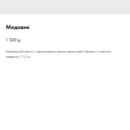
Медовик
1 300
р.
Медовые бисквиты с двумя видами крема: крема крем-брюле и сливочно-
заварной, 1-1,2 кг