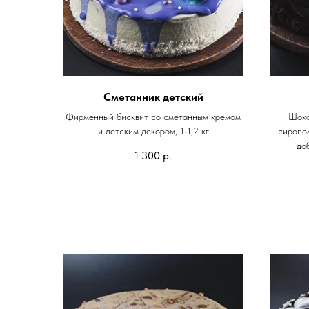
Сметанник детский
Фирменный бисквит со сметанным кремом
Шоко
и детским декором, 1-1,2 кг
сиропо
доб
1 300
р.