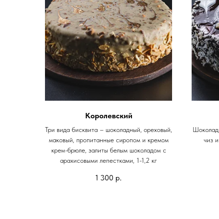
Королевский
Три вида бисквита – шоколадный, ореховый,
Шоколадн
маковый, пропитанные сиропом и кремом
чиз и
крем-брюле, залиты белым шоколадом с
арахисовыми лепестками, 1-1,2 кг
1 300
р.