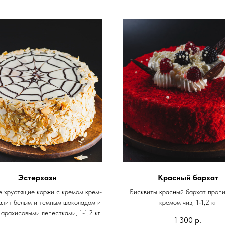
Эстерхази
Красный бархат
 хрустящие коржи с кремом крем-
Бисквиты красный бархат проп
алит белым и темным шоколадом и
кремом чиз, 1-1,2 кг
арахисовыми лепестками, 1-1,2 кг
1 300
р.