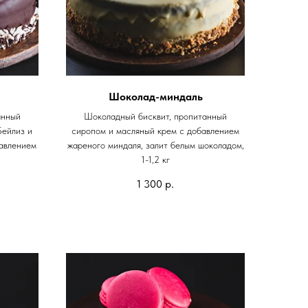
Шоколад-миндаль
анный
Шоколадный бисквит, пропитанный
Бейлиз и
сиропом и масляный крем с добавлением
авлением
жареного миндаля, залит белым шоколадом,
1-1,2 кг
1 300
р.