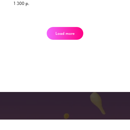
1 300
р.
Load more