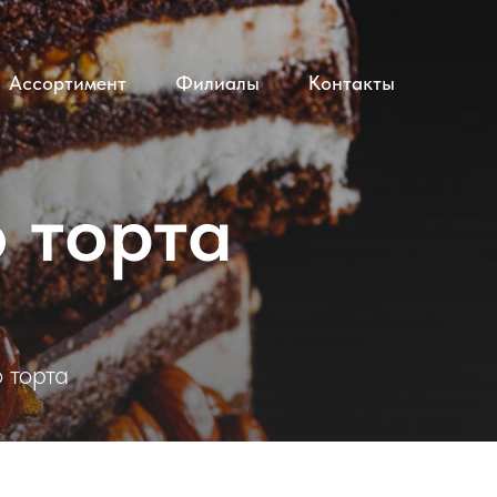
Ассортимент
Филиалы
Контакты
 торта
 торта