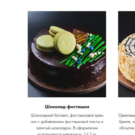
Шоколад-фисташка
Шоколадный бисквит, фисташковый крем
Ореховые
чиз с добавлением фисташковой пасты и
брюле, з
залитый шоколадом. В оформлении
обсыпан 
используются макарунсы. 1-1,2 кг