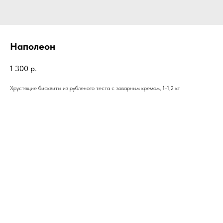
Наполеон
1 300
р.
Хрустящие бисквиты из рубленого теста с заварным кремом, 1-1,2 кг